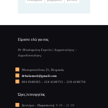
επιδερμίδα
μυρμιγκιές
ρυτίδες
Είμαστε εδώ για σας
Dr Μπαλαμώτη Ευγενία | Δερματολόγος –
Αφροδισιολόγος
Μπουμπουλίνας 25, Πειραιάς
drbalamoti@gmail.com
694 0308585 – 210 4100755 – 210-4100756
Ώρες λειτουργείας
Δευτέρα – Παρασκευή
: 9:30 – 21:30