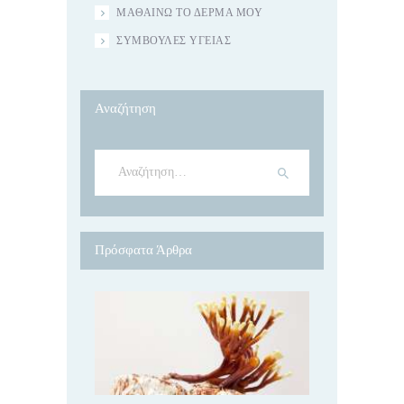
ΜΑΘΑΊΝΩ ΤΟ ΔΈΡΜΑ ΜΟΥ
ΣΥΜΒΟΥΛΈΣ ΥΓΕΊΑΣ
Αναζήτηση
Αναζήτηση
για:
Πρόσφατα Άρθρα