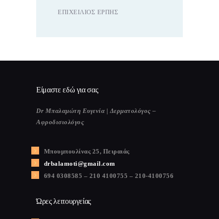
ΕΠΙΧΕΊΛΙΟΣ ΈΡΠΗΣ
Είμαστε εδώ για σας
Dr Μπαλαμώτη Ευγενία | Δερματολόγος –
Αφροδισιολόγος
Μπουμπουλίνας 25, Πειραιάς
drbalamoti@gmail.com
694 0308585 – 210 4100755 – 210-4100756
Ώρες λειτουργείας