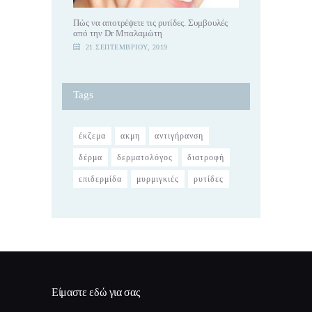
Πώς να αποτρέψετε τις ρυτίδες. Συμβουλές
από την Dr Μπαλαμώτη
21 ΣΕΠΤΕΜΒΡΊΟΥ, 2019
Tags
έκζεμα
ακμη
αντιγήρανση
δέρμα
δερματολόγος
διατροφή
επιδερμίδα
μυρμιγκιές
ρυτίδες
Είμαστε εδώ για σας