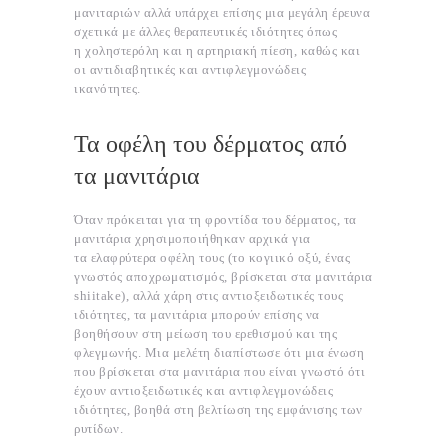
μανιταριών
αλλά υπάρχει επίσης μια μεγάλη έρευνα
σχετικά με άλλες θεραπευτικές ιδιότητες όπως
η
χοληστερόλη
και η
αρτηριακή πίεση,
καθώς και
οι αντιδιαβητικές και αντιφλεγμονώδεις
ικανότητες.
Τα οφέλη του δέρματος από
τα μανιτάρια
Όταν πρόκειται για τη φροντίδα του δέρματος, τα
μανιτάρια χρησιμοποιήθηκαν αρχικά για
τα ελαφρύτερα
οφέλη τους
(το κογιικό οξύ, ένας
γνωστός αποχρωματισμός, βρίσκεται στα μανιτάρια
shiitake), αλλά χάρη στις αντιοξειδωτικές τους
ιδιότητες, τα μανιτάρια μπορούν επίσης να
βοηθήσουν στη μείωση του ερεθισμού και της
φλεγμωνής. Μια μελέτη
διαπίστωσε ότι μια ένωση
που βρίσκεται στα μανιτάρια που είναι γνωστό ότι
έχουν αντιοξειδωτικές και αντιφλεγμονώδεις
ιδιότητες, βοηθά στη βελτίωση της εμφάνισης των
ρυτίδων.