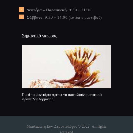
Δευτέρα – Παρασκευή
: 9:30 – 21:30
Σάββατο
: 9:30 – 14:00 (κατόπιν ραντεβού)
Σημαντικό για εσάς
Γιατί τα μανιτάρια πρέπει να αποτελούν συστατικό
φροντίδας δέρματος
Μπαλαμώτη Ευγ. Δερματολόγος © 2022. All rights
reserved