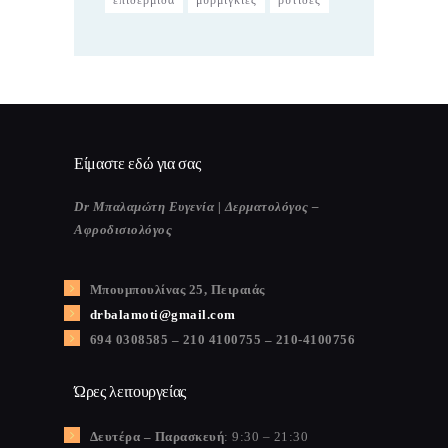
επιδερμίδα
μυρμιγκιές
ρυτίδες
Είμαστε εδώ για σας
Dr Μπαλαμώτη Ευγενία | Δερματολόγος –
Αφροδισιολόγος
Μπουμπουλίνας 25, Πειραιάς
drbalamoti@gmail.com
694 0308585 – 210 4100755 – 210-4100756
Ώρες λειτουργείας
Δευτέρα – Παρασκευή
: 9:30 – 21:30