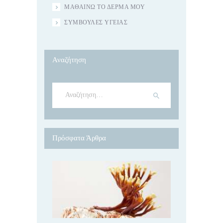
ΜΑΘΑΊΝΩ ΤΟ ΔΈΡΜΑ ΜΟΥ
ΣΥΜΒΟΥΛΈΣ ΥΓΕΊΑΣ
Αναζήτηση
Αναζήτηση
για:
Πρόσφατα Άρθρα