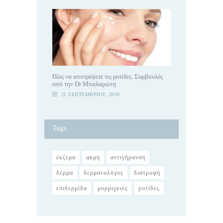
Πώς να αποτρέψετε τις ρυτίδες. Συμβουλές
από την Dr Μπαλαμώτη
21 ΣΕΠΤΕΜΒΡΊΟΥ, 2019
Tags
έκζεμα
ακμη
αντιγήρανση
δέρμα
δερματολόγος
διατροφή
επιδερμίδα
μυρμιγκιές
ρυτίδες