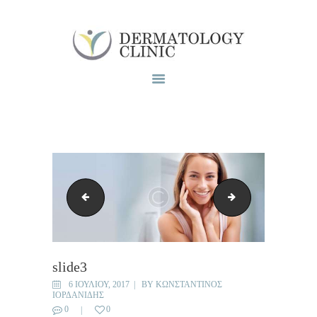
Το ιατρειο
Υπηρεσίες
Blog
Επικοινωνία
faviocn
slide3.jpg
slide3
6 ΙΟΥΛΊΟΥ, 2017
BY
ΚΩΝΣΤΑΝΤΊΝΟΣ
ΙΟΡΔΑΝΊΔΗΣ
0
0