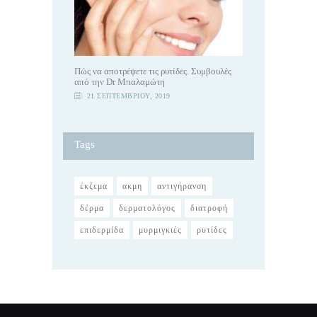
Πώς να αποτρέψετε τις ρυτίδες. Συμβουλές
από την Dr Μπαλαμώτη
21 ΣΕΠΤΕΜΒΡΊΟΥ, 2019
Tags
έκζεμα
ακμη
αντιγήρανση
δέρμα
δερματολόγος
διατροφή
επιδερμίδα
μυρμιγκιές
ρυτίδες