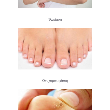
Ψωρίαση
Ονυχομυκητίαση