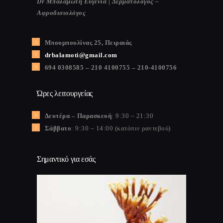
Dr Μπαλαμώτη Ευγενία | Δερματολόγος –
Αφροδισιολόγος
Μπουμπουλίνας 25, Πειραιάς
drbalamoti@gmail.com
694 0308585 – 210 4100755 – 210-4100756
Ώρες λειτουργείας
Δευτέρα – Παρασκευή
: 9:30 – 21:30
Σάββατο
: 9:30 – 14:00 (κατόπιν ραντεβού)
Σημαντικό για εσάς